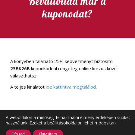
Beváltottad már a
kuponodat?
A könyvben található 25% kedvezményt biztosító
25BK26B
kuponkóddal rengeteg online kurzus közül
választhatsz.
A teljes kínálatot
ide kattintva megtalálod
.
A weboldalon a minőségi felhasználói élmény érdekében sütiket
használunk. Ezeket a
beállítások
oldalon lehet módosítani.
2026 © Copyright - PoliLili, Ébredő Szexualitás - Minden jog fenntartva!
Elfogad
Elutasítom