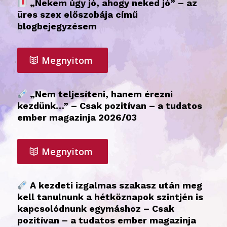
„Nekem úgy jó, ahogy neked jó” – az
üres szex előszobája című
blogbejegyzésem
Megnyitom
„Nem teljesíteni, hanem érezni
kezdünk…” – Csak pozitívan – a tudatos
ember magazinja 2026/03
Megnyitom
A kezdeti izgalmas szakasz után meg
kell tanulnunk a hétköznapok szintjén is
kapcsolódnunk egymáshoz – Csak
pozitívan – a tudatos ember magazinja