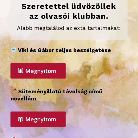
Szeretettel üdvözöllek
az olvasói klubban.
Alább megtalálod az exta tartalmakat:
Viki és Gábor teljes beszélgetése
Megnyitom
Süteményillatú távolság című
novellám
Megnyitom